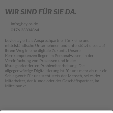
WIR SIND FÜR SIE DA.
info@beylos.de
0176 23834864
beylos agiert als Ansprechpartner für kleine und
mittelständische Unternehmen und unterstützt diese auf
ihrem Weg in eine digitale Zukunft. Unsere
Kernkompetenzen liegen im Personalwesen, in der
Vereinfachung von Prozessen und in der
lösungsorientierten Problembearbeitung. Die
allgegenwärtige Digitalisierung ist für uns mehr als nur ein
Schlagwort: Für uns steht stets der Mensch, sei es der
Mitarbeiter, der Kunde oder der Geschäftspartner, im
Mittelpunkt.