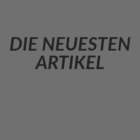
Akzeptieren
powered by
Usercentrics Consent
Management Platform
&
eRecht24
DIE NEUESTEN
ARTIKEL