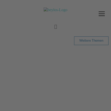
Weitere Themen
DIE OMA DES LEGAL-TECHS
INTERVIEW MIT ANETTE EHLERS VOM
UNTERNEHMERVERBAND SACHSEN