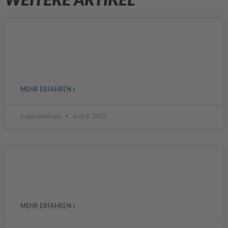
WEITERE ARTIKEL
DIE HERAUSFORDERUNGEN DER
UNTERNEHMENSNACHFOLGE IN
DEUTSCHLAND
MEHR ERFAHREN »
hagenstoklossa
Juni 8, 2023
DIGITALISIERUNG IN DER
BAUBRANCHE
MEHR ERFAHREN »