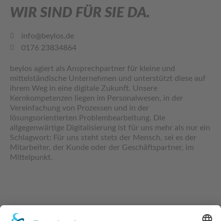
WIR SIND FÜR SIE DA.
info@beylos.de
0176 23834864
beylos agiert als Ansprechpartner für kleine und
mittelständische Unternehmen und unterstützt diese auf
ihrem Weg in eine digitale Zukunft. Unsere
Kernkompetenzen liegen im Personalwesen, in der
Vereinfachung von Prozessen und in der
lösungsorientierten Problembearbeitung. Die
allgegenwärtige Digitalisierung ist für uns mehr als nur ein
Schlagwort: Für uns steht stets der Mensch, sei es der
Mitarbeiter, der Kunde oder der Geschäftspartner, im
Mittelpunkt.