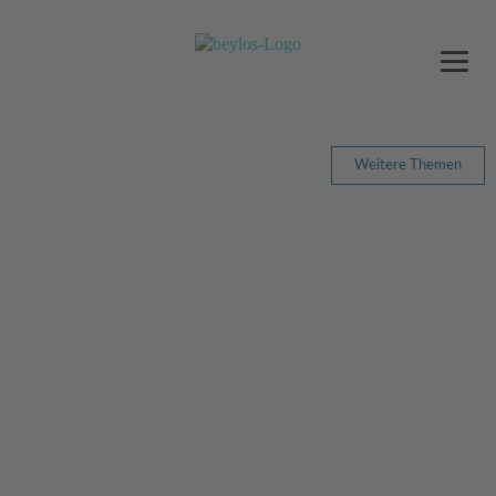
Weitere Themen
DER SCHLÜSSEL ZUM ERFOLG
INTERVIEW MIT VOLKER DAHM