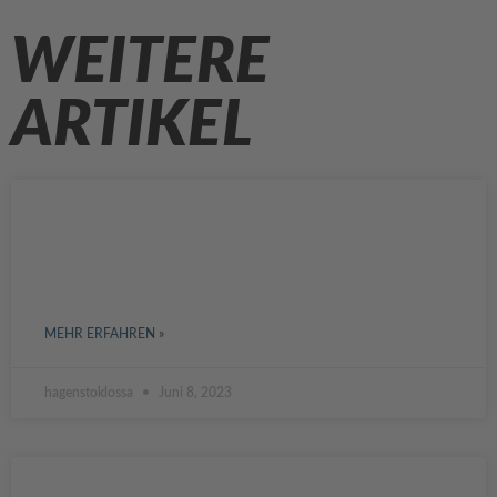
WEITERE
ARTIKEL
DIE HERAUSFORDERUNGEN DER
UNTERNEHMENSNACHFOLGE IN
DEUTSCHLAND
MEHR ERFAHREN »
hagenstoklossa
Juni 8, 2023