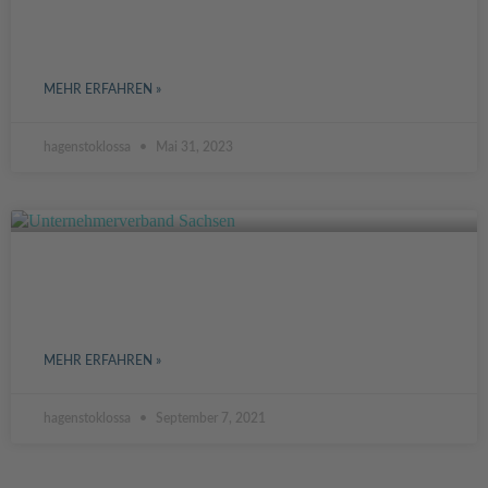
DIGITALISIERUNG IN DER
BAUBRANCHE
MEHR ERFAHREN »
hagenstoklossa
Mai 31, 2023
INTERVIEW MIT ANETTE EHLERS VOM
UNTERNEHMERVERBAND SACHSEN
MEHR ERFAHREN »
hagenstoklossa
September 7, 2021