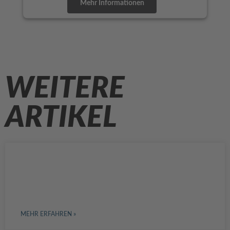
Mehr Informationen
Akzeptieren
powered by
Usercentrics Consent
Management Platform
&
eRecht24
WEITERE
ARTIKEL
DIE HERAUSFORDERUNGEN DER
UNTERNEHMENSNACHFOLGE IN
DEUTSCHLAND
MEHR ERFAHREN »