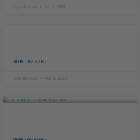
hagenstoklossa
Juni 8, 2023
DIGITALISIERUNG IN DER
BAUBRANCHE
MEHR ERFAHREN »
hagenstoklossa
Mai 31, 2023
INTERVIEW MIT ANETTE EHLERS VOM
UNTERNEHMERVERBAND SACHSEN
MEHR ERFAHREN »