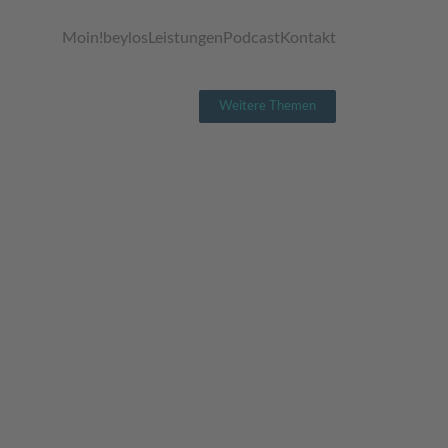
Moin!
beylos
Leistungen
Podcast
Kontakt
Weitere Themen
TUN HABEN -
E KÜHN VON
 AG