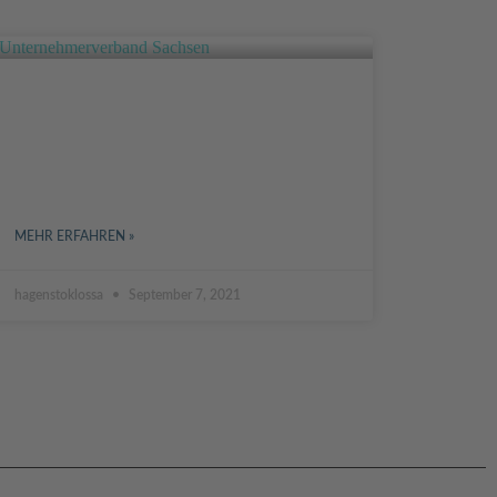
INTERVIEW MIT ANETTE
EHLERS VOM
UNTERNEHMERVERBAND
SACHSEN
MEHR ERFAHREN »
hagenstoklossa
September 7, 2021