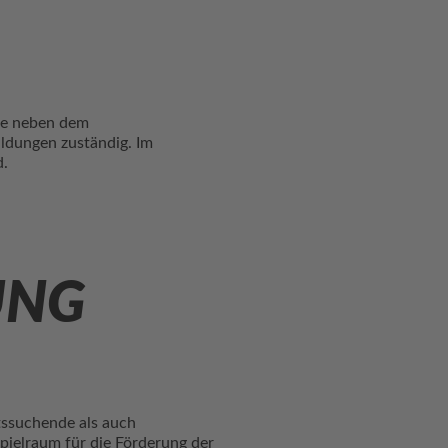
sie neben dem
ldungen zuständig. Im
nd.
UNG
tssuchende als auch
pielraum für die Förderung der