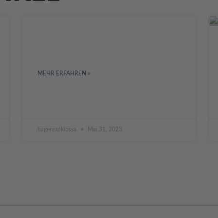
DIGITALISIERUNG IN DER
BAUBRANCHE
MEHR ERFAHREN »
hagenstoklossa
Mai 31, 2023