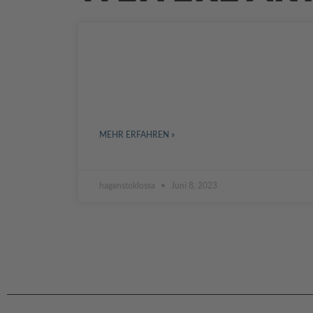
DIE HERAUSFORDERUNGEN
DER
UNTERNEHMENSNACHFOLGE
IN DEUTSCHLAND
MEHR ERFAHREN »
hagenstoklossa
Juni 8, 2023