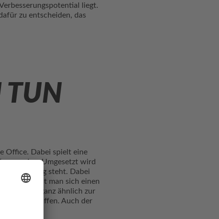
erbesserungspotential liegt.
dafür zu entscheiden, das
U TUN
e Office. Dabei spielt eine
ffen werden. Umgesetzt wird
zur Verfügung steht. Dabei
eginn erstellt man sich einen
e können – ganz ähnlich zur
calls geschaffen. Auch der