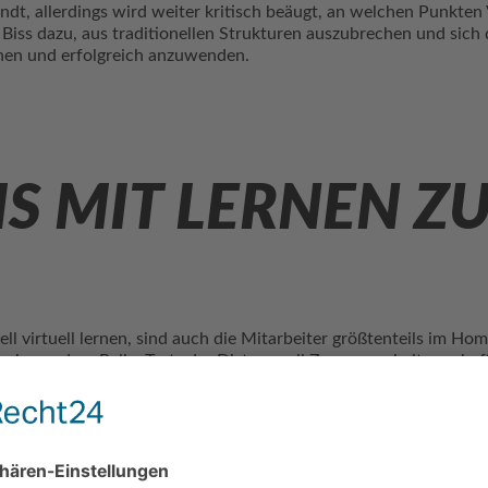
, allerdings wird weiter kritisch beäugt, an welchen Punkten V
Biss dazu, aus traditionellen Strukturen auszubrechen und sich 
hen und erfolgreich anzuwenden.
S MIT LERNEN Z
ll virtuell lernen, sind auch die Mitarbeiter größtenteils im Hom
e besondere Rolle: Trotz der Distanz soll Zusammenhalt gescha
3D Lern- und Arbeitswelt, die den Teilnehmern und Mitarbeitern 
les Akademiegebäude mit ganz verschiedenen Räumlichkeiten. Zu B
end an Meetings oder Kursen teilgenommen wird. Auch die Räum
Dadurch wird ein angenehmeres Umfeld als bei klassischen Video
nn so gemeinsam genossen werden.