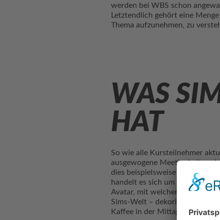
werden bei WBS schon angewandt
Letztendlich gehört eine Menge 
Thema aufzunehmen, zu verste
WAS SIM
HAT
So wie alle Kursteilnehmer aktue
ausgewogene Meetingkultur ein
dies beispielsweise durch eine 
handelt es sich um ein virtuel
Avatar, mit welchem anschließ
Sims-Welt – dekoriert werden. 
Kaffee in der Mittagspause ka