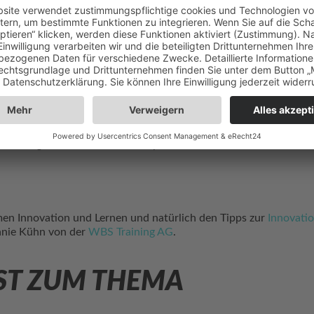
TION IM MITTEL
ativen Unternehmer als mutig. Ihrer Meinung nach sollten Unt
. Fehler gehören dabei zum Lernprozess einfach dazu. Davon soll
en Innovation und Lernen und natürlich den Tipps zur
Innovatio
anie Kühn von der
WBS Training AG
.
ST ZUM THEMA