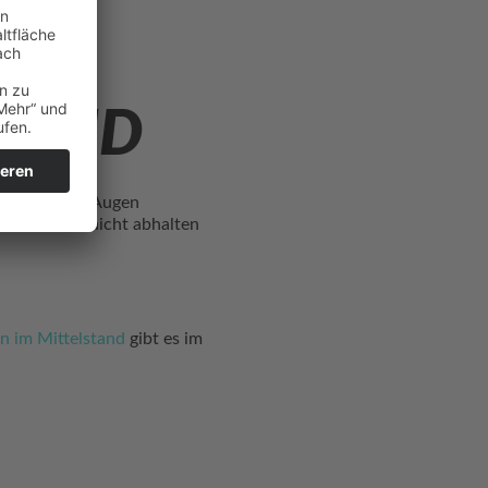
STAND
ernehmer die Augen
te man sich nicht abhalten
n im Mittelstand
gibt es im