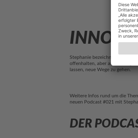
INNOVA
Stephanie bezeichnet den innov
offenhalten, aber auch loslegen
lassen, neue Wege zu gehen.
Weitere Infos rund um die Them
neuen Podcast #021 mit Steph
DER PODCA