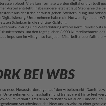
eressen bietet. Viele Lernformate werden digital und virtuell ge
mer Vorteil entsteht. Insbesondere jetzt ist laut Stephanie die b
gestärkt aus der Krise herauszugehen. Weiterbildung und Wissen
ie Digitalisierung. Unternehmen haben die Notwendigkeit zur Wi
etzten Schubser in die richtige Richtung.
iterentwicklung und Weiterbildung interessiert: Trendscouts b
Zukunftstrends, um den tagtäglichen 8.000 Kursteilnehmern das 
us Impulsen im Alltag – so hat jeder Mitarbeiter ebenfalls die M
RK BEI WBS
nso neue Herausforderungen auf den Arbeitsmarkt. Damit New W
n Unternehmen und geschaffen und transparent hinterlegt werde
 sowohl im Verhältnis zu den Mitarbeitern als auch Kunden und
 Irgendwann verschwindet das New und es wird zu einer gesetzten