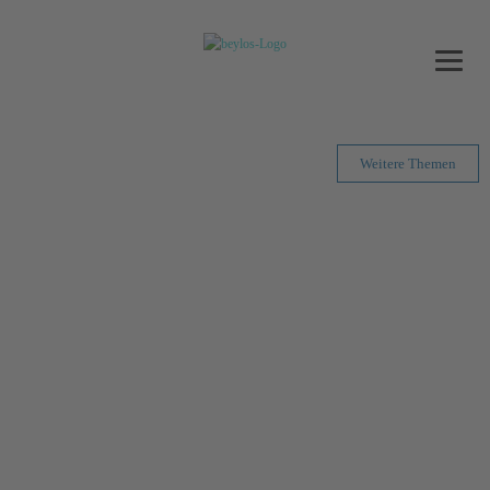
Weitere Themen
UMFRAGE:
PERSONALMAN
AGEMENT IN
KRISENZEITEN