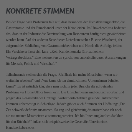
KONKRETE STIMMEN
Bei der Frage nach Problemen fällt auf, dass besonders der Dienstleistungssektor, die
Gastronomie und der Einzelhandel unter der Krise leiden.
Im Umkehrschluss bedeutet
das, dass in der Industrie die Bereitstellung von Ressourcen häufig nicht gewährleistet
werden kann. Auf der anderen Seite dieser Lieferkette steht z.B. eine Wäscherei, der
aufgrund der Schließung von Gastronomiebetrieben und Hotels die Aufträge fehlen.
Ein Versicherer fasst sich kurz: „Kein Kundenkontakt führt zu keinem
Vertragsabschluss.“ Eine weitere Person spricht von „unkalkulierbaren Auswirkungen
für Mensch, Politik und Wirtschaft.“
Teilnehmende stellten sich die Frage: „Gefährde ich meine Mitarbeiter, wenn wir
weiterhin arbeiten?“ und „Was kann ich tun damit ich mein Unternehmen behalten
kann?“. Es ist natürlich klar, dass man nicht in jeder Branche die auftretenden
Probleme via Home Office lösen kann. Die Unsicherheiten sind deutlich spürbar und
prägen das Gesamtbild der Umfrage. Vorher wirtschaftlich gesunde Unternehmen
kommen unberechtigt in Schieflage. Jedoch gibt es auch Stimmen der Hoffnung: „Die
Zeit schweißt definitiv zusammen. So eng und gleichzeitig distanziert habe ich noch
nie mit meinen Mitarbeitern zusammengearbeitet. Ich bin Ihnen unglaublich dankbar
für den Rückhalt!“ äußert sich beispielsweise die Geschäftsführerin eines
Handwerksbetriebes.