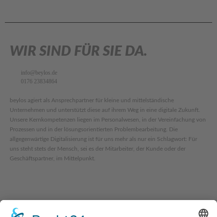
WIR SIND FÜR SIE DA.
info@beylos.de
0176 23834864
beylos agiert als Ansprechpartner für kleine und mittelständische
Unternehmen und unterstützt diese auf ihrem Weg in eine digitale Zukunft.
Unsere Kernkompetenzen liegen im Personalwesen, in der Vereinfachung von
Prozessen und in der lösungsorientierten Problembearbeitung. Die
allgegenwärtige Digitalisierung ist für uns mehr als nur ein Schlagwort: Für
uns steht stets der Mensch, sei es der Mitarbeiter, der Kunde oder der
Geschäftspartner, im Mittelpunkt.