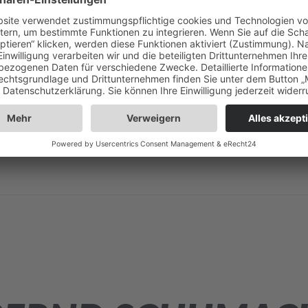
N FOEDE VON UNITAS In der Folge #020 tauscht sich Steffen Foed
r...