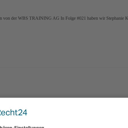
ühn von der WBS TRAINING AG In Folge #021 haben wir Stephanie Küh
EM IMMOBILIENM