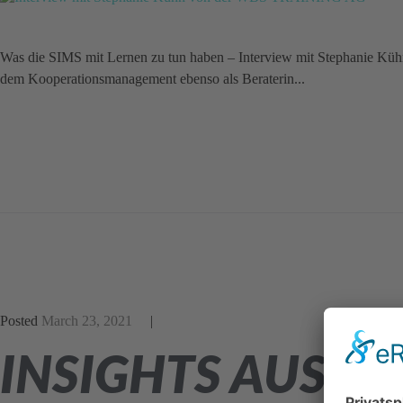
Was die SIMS mit Lernen zu tun haben – Interview mit Stephanie K
dem Kooperationsmanagement ebenso als Beraterin...
Posted
March 23, 2021
INSIGHTS AUS D