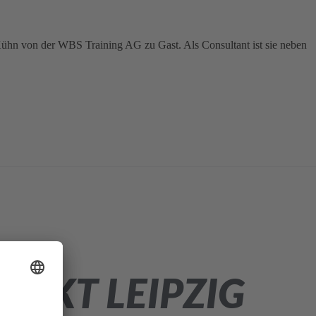
n von der WBS Training AG zu Gast. Als Consultant ist sie neben
ARKT LEIPZIG