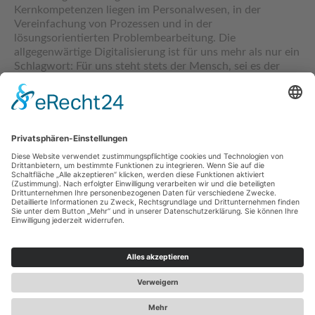
Kernkompetenzen liegen im Personalwesen, in der
Vereinfachung von Prozessen und in der
lösungsorientierten Problembearbeitung. Die
allgegenwärtige Digitalisierung ist für uns mehr als nur ein
Schlagwort: Für uns steht stets der Mensch, sei es der
Mitarbeiter, der Kunde oder der Geschäftspartner, im
Mittelpunkt.
beylos 2026
Impressum
|
Datenschutzerklärung