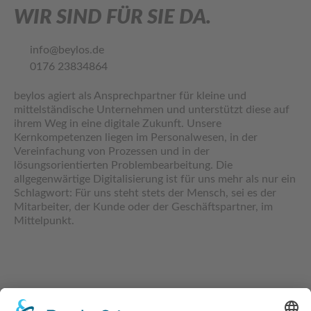
WIR SIND FÜR SIE DA.
info@beylos.de
0176 23834864
beylos agiert als Ansprechpartner für kleine und
mittelständische Unternehmen und unterstützt diese auf
ihrem Weg in eine digitale Zukunft. Unsere
Kernkompetenzen liegen im Personalwesen, in der
Vereinfachung von Prozessen und in der
lösungsorientierten Problembearbeitung. Die
allgegenwärtige Digitalisierung ist für uns mehr als nur ein
Schlagwort: Für uns steht stets der Mensch, sei es der
Mitarbeiter, der Kunde oder der Geschäftspartner, im
Mittelpunkt.