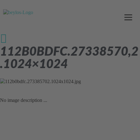
112B0BDFC.27338570,2
.1024×1024
No image description ...