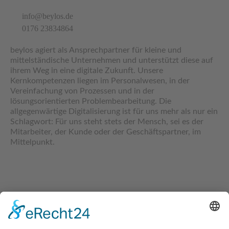
info@beylos.de
0176 23834864
beylos agiert als Ansprechpartner für kleine und
mittelständische Unternehmen und unterstützt diese auf
ihrem Weg in eine digitale Zukunft. Unsere
Kernkompetenzen liegen im Personalwesen, in der
Vereinfachung von Prozessen und in der
lösungsorientierten Problembearbeitung. Die
allgegenwärtige Digitalisierung ist für uns mehr als nur ein
Schlagwort: Für uns steht stets der Mensch, sei es der
Mitarbeiter, der Kunde oder der Geschäftspartner, im
Mittelpunkt.