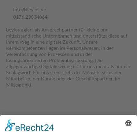
info@beylos.de
0176 23834864
beylos agiert als Ansprechpartner für kleine und
mittelständische Unternehmen und unterstützt diese auf
ihrem Weg in eine digitale Zukunft. Unsere
Kernkompetenzen liegen im Personalwesen, in der
Vereinfachung von Prozessen und in der
lösungsorientierten Problembearbeitung. Die
allgegenwärtige Digitalisierung ist für uns mehr als nur ein
Schlagwort: Für uns steht stets der Mensch, sei es der
Mitarbeiter, der Kunde oder der Geschäftspartner, im
Mittelpunkt.